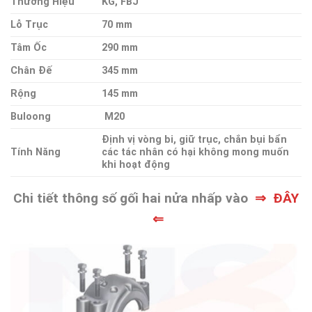
Thương Hiệu
KG, FBJ
Lỗ Trục
70 mm
Tâm Ốc
290 mm
Chân Đế
345 mm
Rộng
145 mm
Buloong
M20
Định vị vòng bi, giữ trục, chắn bụi bẩn
Tính Năng
các tác nhân có hại không mong muốn
khi hoạt động
Chi tiết thông số gối hai nửa nhấp vào
⇒ ĐÂY
⇐