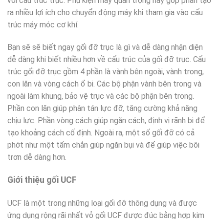
với cấu trúc trục. Phụ kiện máy quan trọng này góp phần tạo
ra nhiều lợi ích cho chuyển động máy khi tham gia vào cấu
trúc máy móc cơ khí.
Bạn sẽ sẽ biết ngay gối đỡ trục là gì và dễ dàng nhận diện
dễ dàng khi biết nhiều hơn về cấu trúc của gối đỡ trục. Cấu
trúc gối đỡ trục gồm 4 phần là vành bên ngoài, vành trong,
con lăn và vòng cách ổ bi. Các bộ phận vành bên trong và
ngoài làm khung, bảo vệ trục và các bộ phận bên trong.
Phần con lăn giúp phân tán lực đỡ, tăng cường khả năng
chịu lực. Phần vòng cách giúp ngăn cách, định vị rãnh bi để
tạo khoảng cách cố định. Ngoài ra, một số gối đỡ có cả
phớt như một tấm chắn giúp ngăn bụi và để giúp việc bôi
trơn dễ dàng hơn.
Giới thiệu gối UCF
UCF là một trong những loại gối đỡ thông dụng và được
ứng dụng rộng rãi nhất vỏ gối UCF được đúc bằng hợp kim