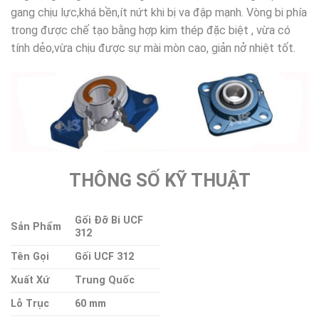
gang chịu lực,khá bền,ít nứt khi bị va đập mạnh. Vòng bi phía
trong được chế tạo bằng hợp kim thép đặc biệt , vừa có
tính dẻo,vừa chịu được sự mài mòn cao, giản nở nhiệt tốt.
THÔNG SỐ KỸ THUẬT
Gối Đỡ Bi UCF
Sản Phẩm
312
Tên Gọi
Gối UCF 312
Xuất Xứ
Trung Quốc
Lỗ Trục
60 mm