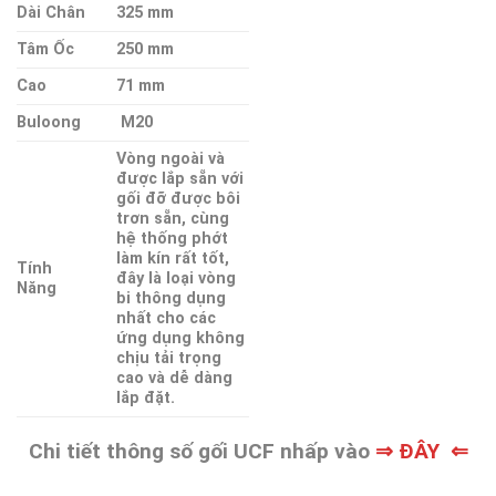
Dài Chân
325 mm
Tâm Ốc
250 mm
Cao
71 mm
Buloong
M20
Vòng ngoài và
được lắp sẵn với
gối đỡ được bôi
trơn sẵn, cùng
hệ thống phớt
làm kín rất tốt,
Tính
đây là loại vòng
Năng
bi thông dụng
nhất cho các
ứng dụng không
chịu tải trọng
cao và dễ dàng
lắp đặt.
Chi tiết thông số gối UCF nhấp vào
⇒ ĐÂY ⇐