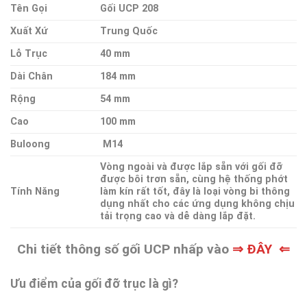
Tên Gọi
Gối UCP 208
Xuất Xứ
Trung Quốc
Lỗ Trục
40 mm
Dài Chân
184 mm
Rộng
54 mm
Cao
100 mm
Buloong
M14
Vòng ngoài và được lắp sẵn với gối đỡ
được bôi trơn sẵn, cùng hệ thống phớt
Tính Năng
làm kín rất tốt, đây là loại vòng bi thông
dụng nhất cho các ứng dụng không chịu
tải trọng cao và dễ dàng lắp đặt.
Chi tiết thông số gối UCP nhấp vào
⇒ ĐÂY ⇐
Ưu điểm của gối đỡ trục là gì?