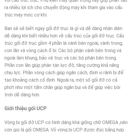
với cấu trúc trục. Phụ kiện máy quan trọng này góp phần tạo
ra nhiều lợi ích cho chuyển động máy khi tham gia vào cấu
trúc máy móc cơ khí.
Bạn sẽ sẽ biết ngay gối đỡ trục là gì và dễ dàng nhận diện
dễ dàng khi biết nhiều hơn về cấu trúc của gối đỡ trục. Cấu
trúc gối đỡ trục gồm 4 phần là vành bên ngoài, vành trong,
con lăn và vòng cách ổ bi. Các bộ phận vành bên trong và
ngoài làm khung, bảo vệ trục và các bộ phận bên trong.
Phần con lăn giúp phân tán lực đỡ, tăng cường khả năng
chịu lực. Phần vòng cách giúp ngăn cách, định vị rãnh bi để
tạo khoảng cách cố định. Ngoài ra, một số gối đỡ có cả
phớt như một tấm chắn giúp ngăn bụi và để giúp việc bôi
trơn dễ dàng hơn.
Giới thiệu gối UCP
Vòng bi gối đỡ UCP có hình dáng khá giống chữ OMEGA ,nên
còn gọi là gối OMEGA. Vỏ vòng bi UCP được đúc bằng hợp