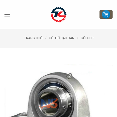
Bỏ
qua
nội
dung
/
/
TRANG CHỦ
GỐI ĐỠ BẠC ĐẠN
GỐI UCP