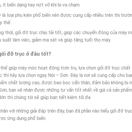
, ít biến dạng hay nứt vỡ khi bị va chạm.
 là loại phụ kiện phổ biến nên được cung cấp nhiều trên thị trườ
y thế.
g thời, gối đỡ trục chịu tải tốt, giúp các chuyển động của máy 
u suất làm việc, giảm ma sát và giúp tăng tuổi thọ máy.
ối đỡ trục ở đâu tốt?
thể giúp máy móc hoạt động trơn tru, lựa chọn gối đỡ trục chất 
c thì hãy lựa chọn ngay Nội – Sơn. Đây là nơi sẽ cung cấp cho bạn
hẩm chất lượng cao, được bao bọc cẩn thận, đảm bảo không bị 
Sơn, bạn sẽ nhận được những tư vấn tốt nhất về giá cả sản phẩm.
lớn thì chúng tôi sẽ giúp bạn tiết kiệm tối đa.
hắn với những giải đáp trên đây, bạn đã phần nào hiểu gối đỡ trụ
ược ứng dụng phổ biến.