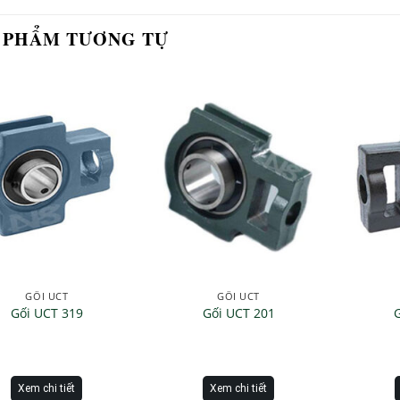
 PHẨM TƯƠNG TỰ
GỐI UCT
GỐI UCT
Gối UCT 319
Gối UCT 201
Xem chi tiết
Xem chi tiết