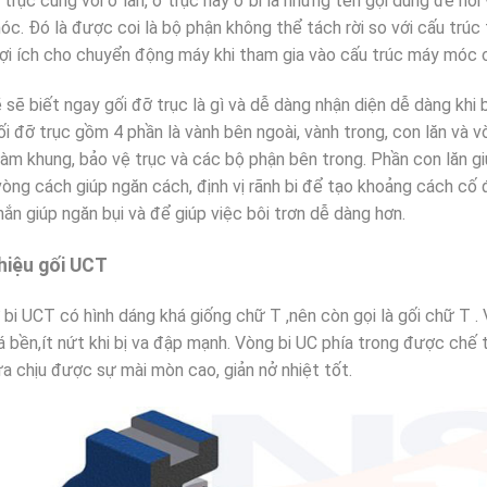
 trục cùng với ổ lăn, ổ trục hay ổ bi là những tên gọi dùng để nói
c. Đó là được coi là bộ phận không thể tách rời so với cấu trúc
lợi ích cho chuyển động máy khi tham gia vào cấu trúc máy móc c
 sẽ biết ngay gối đỡ trục là gì và dễ dàng nhận diện dễ dàng khi 
ối đỡ trục gồm 4 phần là vành bên ngoài, vành trong, con lăn và 
làm khung, bảo vệ trục và các bộ phận bên trong. Phần con lăn gi
òng cách giúp ngăn cách, định vị rãnh bi để tạo khoảng cách cố 
ắn giúp ngăn bụi và để giúp việc bôi trơn dễ dàng hơn.
thiệu gối UCT
 bi UCT có hình dáng khá giống chữ T ,nên còn gọi là gối chữ T
á bền,ít nứt khi bị va đập mạnh. Vòng bi UC phía trong được chế 
a chịu được sự mài mòn cao, giản nở nhiệt tốt.