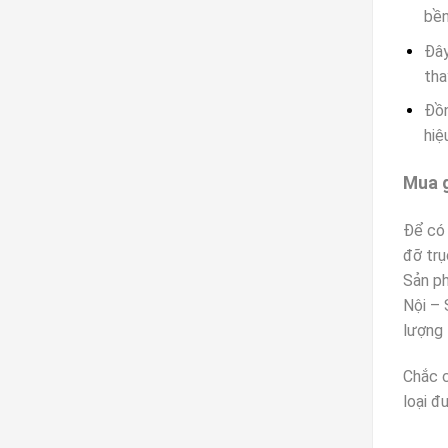
bền
Đây
tha
Đồn
hiệ
Mua g
Để có 
đỡ trụ
Sản p
Nội – 
lượng 
Chắc c
loại đ