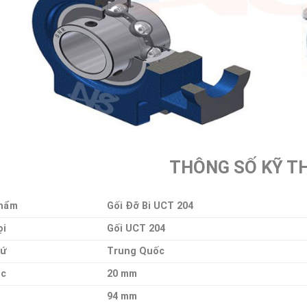
THÔNG SỐ KỸ T
hẩm
Gối Đỡ Bi UCT 204
ọi
Gối UCT 204
Xứ
Trung Quốc
ục
20 mm
94 mm