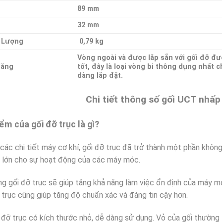
89 mm
32 mm
 Lượng
0,79 kg
Vòng ngoài và được lắp sẵn với gối đỡ đư
Năng
tốt, đây là loại vòng bi thông dụng nhất 
dàng lắp đặt.
Chi tiết thông số gối UCT nhấ
ểm của gối đỡ trục là gì?
các chi tiết máy cơ khí, gối đỡ trục đã trở thành một phần không 
t lớn cho sự hoạt động của các máy móc.
g gối đỡ trục sẽ giúp tăng khả năng làm việc ổn định của máy m
 trục cũng giúp tăng độ chuẩn xác và đáng tin cậy hơn.
 đỡ trục có kích thước nhỏ, dễ dàng sử dụng. Vỏ của gối thường 