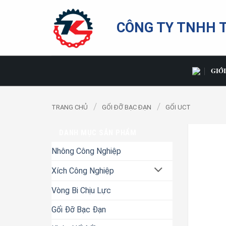
Bỏ
qua
CÔNG TY TNHH 
nội
dung
GIỚI
/
/
TRANG CHỦ
GỐI ĐỠ BẠC ĐẠN
GỐI UCT
DANH MỤC SẢN PHẨM
Nhông Công Nghiệp
Xích Công Nghiệp
Vòng Bi Chịu Lực
Gối Đỡ Bạc Đạn