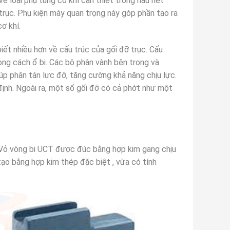
 về loại phụ tùng cơ khí cần thiết trong hầu hết
 trục. Phụ kiện máy quan trọng này góp phần tạo ra
ơ khí.
biết nhiều hơn về cấu trúc của gối đỡ trục. Cấu
vòng cách ổ bi. Các bộ phận vành bên trong và
úp phân tán lực đỡ, tăng cường khả năng chịu lực.
định. Ngoài ra, một số gối đỡ có cả phớt như một
 . Vỏ vòng bi UCT được đúc bằng hợp kim gang chịu
tạo bằng hợp kim thép đặc biệt , vừa có tính