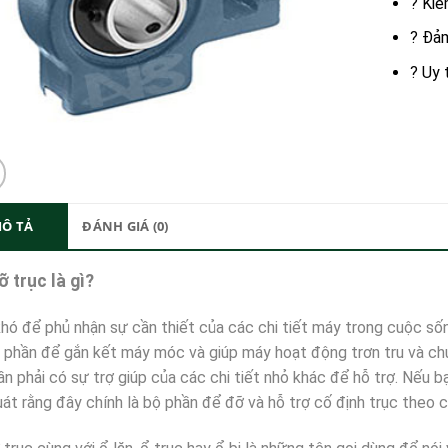
? Kiể
? Đảm
? Uy 
Ô TẢ
ĐÁNH GIÁ (0)
ỡ trục là gì?
hó để phủ nhận sự cần thiết của các chi tiết máy trong cuộc sốn
 phần để gắn kết máy móc và giúp máy hoạt động trơn tru và chu
n phải có sự trợ giúp của các chi tiết nhỏ khác để hỗ trợ. Nếu bạ
uát rằng đây chính là bộ phần để đỡ và hỗ trợ cố định trục the