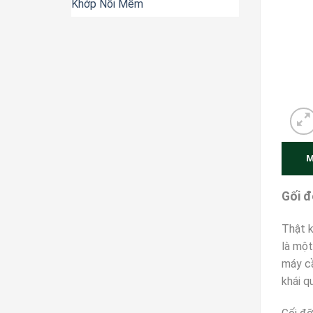
Khớp Nối Mềm
M
Gối đ
Thật k
là một
máy cầ
khái q