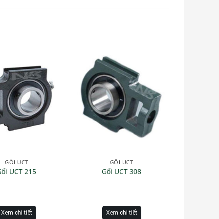
GỐI UCT
GỐI UCT
Gối UCT 215
Gối UCT 308
Xem chi tiết
Xem chi tiết