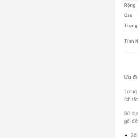
Rộng
Cao
Trọng
Tính 
Ưu đi
Trong 
ích rấ
Sử dụn
gối đỡ
Gối