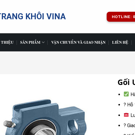
TRANG KHÔI VINA
HOTLINE: 0
 THIỆU
SẢN PHẨM
VẬN CHUYỂN VÀ GIAO NHẬN
LIÊN HỆ
Gối 
Hà
? Hỗ 
Lu
? Gia