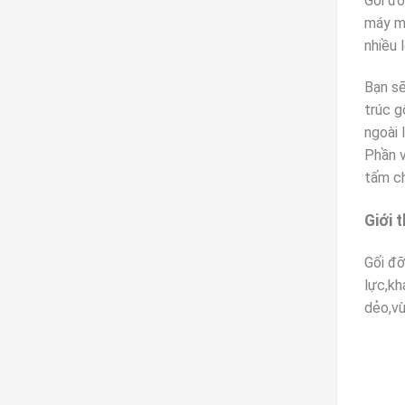
Gối đỡ
máy mó
nhiều 
Bạn sẽ
trúc g
ngoài 
Phần v
tấm ch
Giới 
Gối đỡ
lực,kh
dẻo,vừ