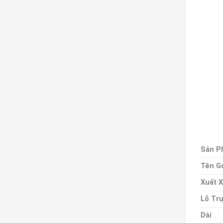
Sản P
Tên G
Xuất 
Lỗ Tr
Dài