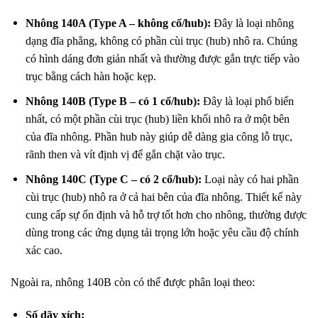
Nhông 140A (Type A – không cổ/hub):
Đây là loại nhông
dạng đĩa phẳng, không có phần cùi trục (hub) nhô ra. Chúng
có hình dáng đơn giản nhất và thường được gắn trực tiếp vào
trục bằng cách hàn hoặc kẹp.
Nhông 140B (Type B – có 1 cổ/hub):
Đây là loại phổ biến
nhất, có một phần cùi trục (hub) liền khối nhô ra ở một bên
của đĩa nhông. Phần hub này giúp dễ dàng gia công lỗ trục,
rãnh then và vít định vị để gắn chặt vào trục.
Nhông 140C (Type C – có 2 cổ/hub):
Loại này có hai phần
cùi trục (hub) nhô ra ở cả hai bên của đĩa nhông. Thiết kế này
cung cấp sự ổn định và hỗ trợ tốt hơn cho nhông, thường được
dùng trong các ứng dụng tải trọng lớn hoặc yêu cầu độ chính
xác cao.
Ngoài ra, nhông 140B còn có thể được phân loại theo:
Số dãy xích: