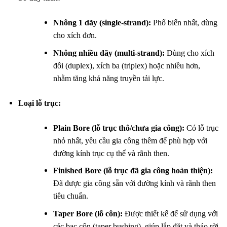
Nhông 1 dãy (single-strand):
Phổ biến nhất, dùng
cho xích đơn.
Nhông nhiều dãy (multi-strand):
Dùng cho xích
đôi (duplex), xích ba (triplex) hoặc nhiều hơn,
nhằm tăng khả năng truyền tải lực.
Loại lỗ trục:
Plain Bore (lỗ trục thô/chưa gia công):
Có lỗ trục
nhỏ nhất, yêu cầu gia công thêm để phù hợp với
đường kính trục cụ thể và rãnh then.
Finished Bore (lỗ trục đã gia công hoàn thiện):
Đã được gia công sẵn với đường kính và rãnh then
tiêu chuẩn.
Taper Bore (lỗ côn):
Được thiết kế để sử dụng với
các bạc côn (taper bushing), giúp lắp đặt và tháo rời