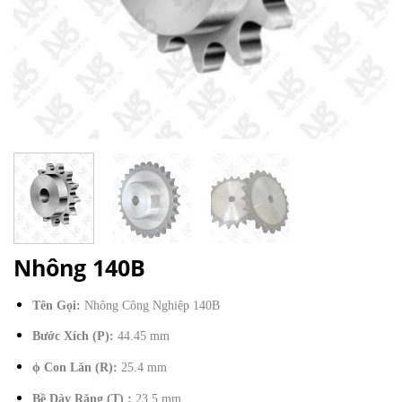
Nhông 140B
Tên Gọi:
Nhông Công Nghiệp 140B
Bước Xích
(P):
44.45 mm
ϕ Con Lăn
(R):
25.4 mm
Bề Dày Răng (T) :
23.5 mm