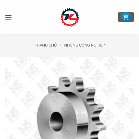
Bỏ
qua
nội
dung
/
TRANG CHỦ
NHÔNG CÔNG NGHIỆP