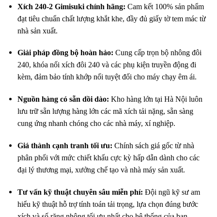
Xích 240-2 Gimisuki chính hãng:
Cam kết 100% sản phẩm
đạt tiêu chuẩn chất lượng khắt khe, đầy đủ giấy tờ tem mác từ
nhà sản xuất.
Giải pháp đồng bộ hoàn hảo:
Cung cấp trọn bộ nhông đôi
240, khóa nối xích đôi 240 và các phụ kiện truyền động đi
kèm, đảm bảo tính khớp nối tuyệt đối cho máy chạy êm ái.
Nguồn hàng có sẵn dồi dào:
Kho hàng lớn tại Hà Nội luôn
lưu trữ sẵn lượng hàng lớn các mã xích tải nặng, sẵn sàng
cung ứng nhanh chóng cho các nhà máy, xí nghiệp.
Giá thành cạnh tranh tối ưu:
Chính sách giá gốc từ nhà
phân phối với mức chiết khấu cực kỳ hấp dẫn dành cho các
đại lý thương mại, xưởng chế tạo và nhà máy sản xuất.
Tư vấn kỹ thuật chuyên sâu miễn phí:
Đội ngũ kỹ sư am
hiểu kỹ thuật hỗ trợ tính toán tải trọng, lựa chọn đúng bước
xích và số răng nhông tối ưu nhất cho hệ thống của bạn.