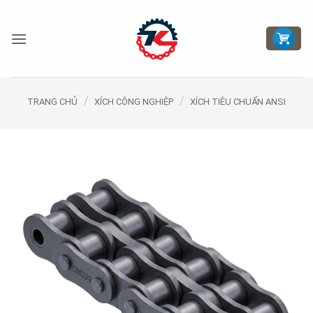
Bỏ
qua
nội
dung
/
/
TRANG CHỦ
XÍCH CÔNG NGHIỆP
XÍCH TIÊU CHUẨN ANSI