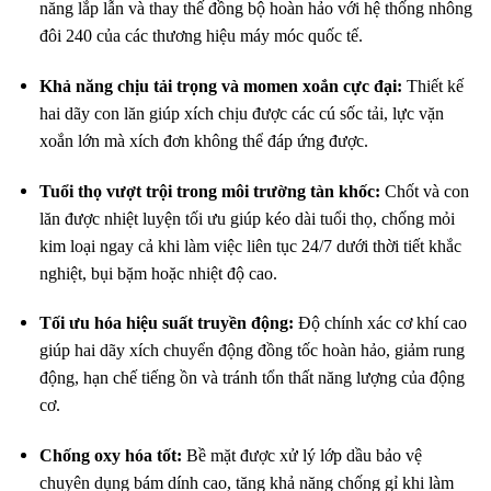
năng lắp lẫn và thay thế đồng bộ hoàn hảo với hệ thống nhông
đôi 240 của các thương hiệu máy móc quốc tế.
Khả năng chịu tải trọng và momen xoắn cực đại:
Thiết kế
hai dãy con lăn giúp xích chịu được các cú sốc tải, lực vặn
xoắn lớn mà xích đơn không thể đáp ứng được.
Tuổi thọ vượt trội trong môi trường tàn khốc:
Chốt và con
lăn được nhiệt luyện tối ưu giúp kéo dài tuổi thọ, chống mỏi
kim loại ngay cả khi làm việc liên tục 24/7 dưới thời tiết khắc
nghiệt, bụi bặm hoặc nhiệt độ cao.
Tối ưu hóa hiệu suất truyền động:
Độ chính xác cơ khí cao
giúp hai dãy xích chuyển động đồng tốc hoàn hảo, giảm rung
động, hạn chế tiếng ồn và tránh tổn thất năng lượng của động
cơ.
Chống oxy hóa tốt:
Bề mặt được xử lý lớp dầu bảo vệ
chuyên dụng bám dính cao, tăng khả năng chống gỉ khi làm