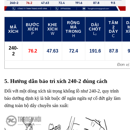
RỘNG
TÂM
D
BƯỚC
KHE
DÀI
MÃ
MÁ
2
XÍCH
XÍCH
CHỐT
XÍCH
TRONG
DÃY
X
P
W
L₂
H
C
240-
76.2
47.63
72.4
191.6
87.8
9
2
Đơn vị
5. Hướng dẫn bảo trì xích 240-2 đúng cách
Đối với một dòng xích tải trọng khổng lồ như 240-2, quy trình
bảo dưỡng định kỳ là bắt buộc để ngăn ngừa sự cố đứt gãy làm
dừng toàn bộ dây chuyền sản xuất: