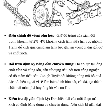
Điều chỉnh độ võng phù hợp:
Giữ độ trùng của xích đôi
trong khoảng từ 2%–4% khoảng cách tâm giữa hai trục nhông.
Tránh để xích quá căng làm tăng lực ghì lên vòng bi đai gối đỡ
và chốt xích.
Bôi trơn định kỳ bằng dầu chuyên dụng:
Do áp lực tại lòng
chốt xích vô cùng lớn, cần sử dụng dầu bôi trơn công nghiệp
có độ thẩm thấu sâu.
Lưu ý:
Tuyệt đối không dùng mỡ bò quá
đặc bôi bên ngoài vì sẽ làm bám dính bùn đất, cát đá, tạo thành
chất mài mòn phá hủy ống lót và con lăn.
Kiểm tra độ giãn định kỳ:
Đo chiều dài của một đoạn mắt
xích cố định bằng dụng cụ chuyên dụng. Nếu xích bị giãn dài