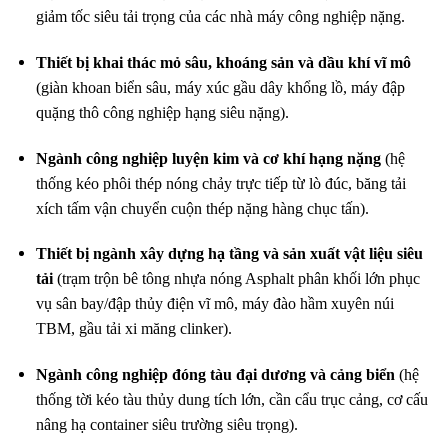
giảm tốc siêu tải trọng của các nhà máy công nghiệp nặng.
Thiết bị khai thác mỏ sâu, khoáng sản và dầu khí vĩ mô
(giàn khoan biển sâu, máy xúc gầu dây khổng lồ, máy đập
quặng thô công nghiệp hạng siêu nặng).
Ngành công nghiệp luyện kim và cơ khí hạng nặng
(hệ
thống kéo phôi thép nóng chảy trực tiếp từ lò đúc, băng tải
xích tấm vận chuyển cuộn thép nặng hàng chục tấn).
Thiết bị ngành xây dựng hạ tầng và sản xuất vật liệu siêu
tải
(trạm trộn bê tông nhựa nóng Asphalt phân khối lớn phục
vụ sân bay/đập thủy điện vĩ mô, máy đào hầm xuyên núi
TBM, gầu tải xi măng clinker).
Ngành công nghiệp đóng tàu đại dương và cảng biển
(hệ
thống tời kéo tàu thủy dung tích lớn, cần cẩu trục cảng, cơ cấu
nâng hạ container siêu trường siêu trọng).