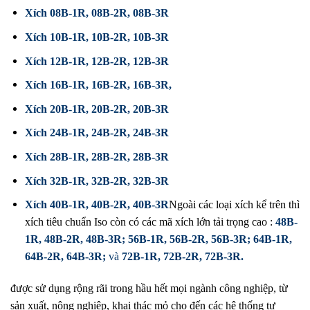
Xích 08B-1R,
08B-2R
,
08B-3R
Xích 10B-1R
,
10B-2R
,
10B-3R
Xích 12B-1R
,
12B-2R,
12B-3R
Xích 16B-1R
,
16B-2R
,
16B-3R
,
Xích 20B-1R
,
20B-2R
,
20B-3R
Xích 24B-1R
,
24B-2R
,
24B-3R
Xích 28B-1R
,
28B-2R
,
28B-3R
Xích 32B-1R
,
32B-2R
,
32B-3R
Xích 40B-1R
,
40B-2R
,
40B-3R
Ngoài các loại xích kể trên thì
xích tiêu chuẩn Iso còn có các mã xích lớn tải trọng cao :
48B-
1R, 48B-2R, 48B-3R; 56B-1R, 56B-2R, 56B-3R; 64B-1R,
64B-2R, 64B-3R;
và
72B-1R, 72B-2R, 72B-3R.
được sử dụng rộng rãi trong hầu hết mọi ngành công nghiệp, từ
sản xuất, nông nghiệp, khai thác mỏ cho đến các hệ thống tự