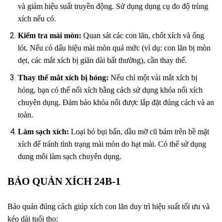
và giảm hiệu suất truyền động. Sử dụng dụng cụ đo độ trùng
xích nếu có.
Kiểm tra mài mòn:
Quan sát các con lăn, chốt xích và ống
lót. Nếu có dấu hiệu mài mòn quá mức (ví dụ: con lăn bị mòn
dẹt, các mắt xích bị giãn dài bất thường), cần thay thế.
Thay thế mắt xích bị hỏng:
Nếu chỉ một vài mắt xích bị
hỏng, bạn có thể nối xích bằng cách sử dụng khóa nối xích
chuyên dụng. Đảm bảo khóa nối được lắp đặt đúng cách và an
toàn.
Làm sạch xích:
Loại bỏ bụi bẩn, dầu mỡ cũ bám trên bề mặt
xích để tránh tình trạng mài mòn do hạt mài. Có thể sử dụng
dung môi làm sạch chuyên dụng.
BẢO QUẢN XÍCH 24B-1
Bảo quản đúng cách giúp xích con lăn duy trì hiệu suất tối ưu và
kéo dài tuổi thọ: