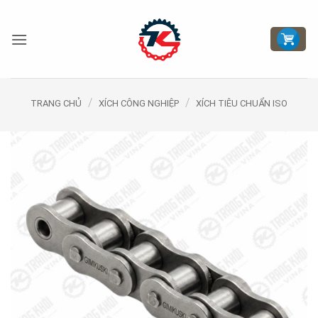
Bỏ
qua
nội
dung
/
/
TRANG CHỦ
XÍCH CÔNG NGHIỆP
XÍCH TIÊU CHUẨN ISO