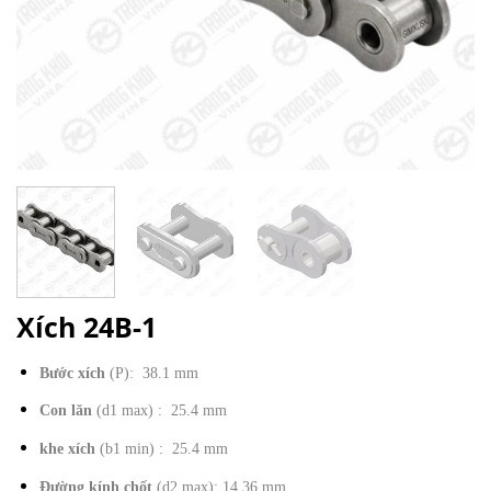
Xích 24B-1
Bước xích
(P): 38.1 mm
Con lăn
(d1 max) : 25.4 mm
khe xích
(b1 min) : 25.4 mm
Đường kính chốt
(d2 max): 14.36 mm