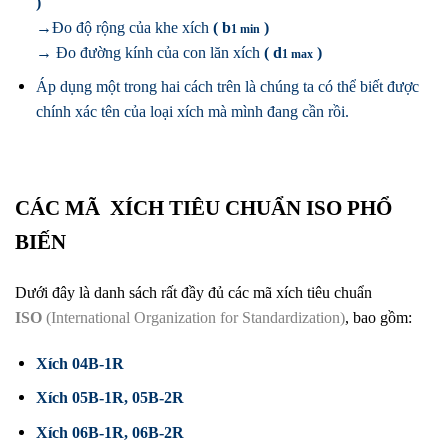
)
→
Đo độ rộng của khe xích
( b
)
1
min
→ Đo đường kính của con lăn xích
( d
)
1 max
Áp dụng một trong hai cách trên là chúng ta có thể biết được
chính xác tên của loại xích mà mình đang cần rồi.
CÁC MÃ XÍCH TIÊU CHUẨN ISO PHỔ
BIẾN
Dưới đây là danh sách rất đầy đủ các mã xích tiêu chuẩn
ISO
(International Organization for Standardization)
, bao gồm:
Xích 04B-1R
Xích 05B-1R,
05B-2R
Xích 06B-1R,
06B-2R