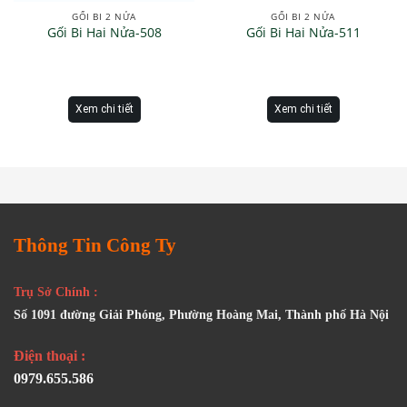
GỐI BI 2 NỬA
GỐI BI 2 NỬA
Gối Bi Hai Nửa-508
Gối Bi Hai Nửa-511
Xem chi tiết
Xem chi tiết
Thông Tin Công Ty
Trụ Sở Chính :
Số 1091 đường Giải Phóng, Phường Hoàng Mai, Thành phố Hà Nội
Điện thoại :
0979.655.586