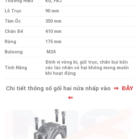
Thương Hiệu
KG, FBJ
Lỗ Trục
90 mm
Tâm Ốc
350 mm
Chân Đế
410 mm
Rộng
175 mm
Buloong
M24
Định vị vòng bi, giữ trục, chắn bụi bẩn
Tính Năng
các tác nhân có hại không mong muốn
khi hoạt động
Chi tiết thông số gối hai nửa nhấp vào
⇒ ĐÂY
⇐