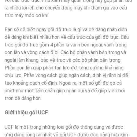
với cấu trúc trục. Phụ kiện máy quan trọng này góp phần tạo
ra nhiều lợi ích cho chuyển động máy khi tham gia vào cấu
trúc máy móc cơ khí.
Bạn sẽ sẽ biết ngay gối đỡ trục là gì và dễ dàng nhận diện
dễ dàng khi biết nhiều hơn về cấu trúc của gối đỡ trục. Cấu
trúc gối đỡ trục gồm 4 phần là vành bên ngoài, vành trong,
con lăn và vòng cách ổ bi. Các bộ phận vành bên trong và
ngoài làm khung, bảo vệ trục và các bộ phận bên trong.
Phần con lăn giúp phân tán lực đỡ, tăng cường khả năng
chịu lực. Phần vòng cách giúp ngăn cách, định vị rãnh bi để
tạo khoảng cách cố định. Ngoài ra, một số gối đỡ có cả
phớt như một tấm chắn giúp ngăn bụi và để giúp việc bôi
trơn dễ dàng hơn.
Giới thiệu gối UCF
UCF là một trong những loại gối đỡ thông dụng và được
ứng dụng rộng rãi nhất vỏ gối UCF được đúc bằng hợp kim