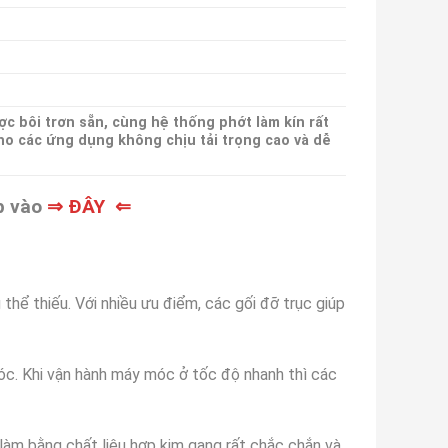
ợc bôi trơn sẵn, cùng hệ thống phớt làm kín rất
cho các ứng dụng không chịu tải trọng cao và dễ
ấp vào
⇒ ĐÂY ⇐
thể thiếu. Với nhiều ưu điểm, các gối đỡ trục giúp
óc. Khi vận hành máy móc ở tốc độ nhanh thì các
làm bằng chất liệu hợp kim gang rất chắc chắn và