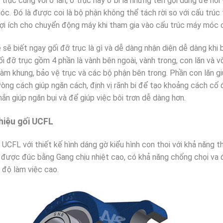
 trục cùng với ổ lăn, ổ trục hay ổ bi là những tên gọi dùng để nói
c. Đó là được coi là bộ phận không thể tách rời so với cấu trúc
lợi ích cho chuyển động máy khi tham gia vào cấu trúc máy móc c
 sẽ biết ngay gối đỡ trục là gì và dễ dàng nhận diện dễ dàng khi 
ối đỡ trục gồm 4 phần là vành bên ngoài, vành trong, con lăn và 
làm khung, bảo vệ trục và các bộ phận bên trong. Phần con lăn gi
òng cách giúp ngăn cách, định vị rãnh bi để tạo khoảng cách cố 
ắn giúp ngăn bụi và để giúp việc bôi trơn dễ dàng hơn.
thiệu gối UCFL
̃ UCFL với thiết kế hình dáng gờ kiểu hình con thoi với khả năng th
̉ được đúc bằng Gang chịu nhiệt cao, có khả năng chống chọi va đập 
độ làm việc cao.