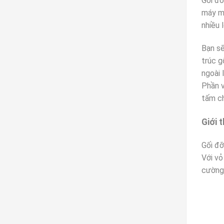
Gối đỡ
máy mó
nhiều 
Bạn sẽ
trúc g
ngoài 
Phần v
tấm ch
Giới 
Gối đơ
Với vo
cường 