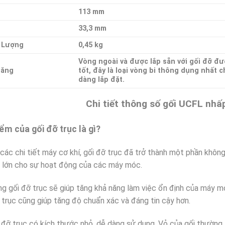
113 mm
33,3 mm
 Lượng
0,45 kg
Vòng ngoài và được lắp sẵn với gối đỡ đư
Năng
tốt, đây là loại vòng bi thông dụng nhất 
dàng lắp đặt.
Chi tiết thông số gối UCFL nh
ểm của gối đỡ trục là gì?
các chi tiết máy cơ khí, gối đỡ trục đã trở thành một phần không 
t lớn cho sự hoạt động của các máy móc.
g gối đỡ trục sẽ giúp tăng khả năng làm việc ổn định của máy m
 trục cũng giúp tăng độ chuẩn xác và đáng tin cậy hơn.
 đỡ trục có kích thước nhỏ, dễ dàng sử dụng. Vỏ của gối thường 