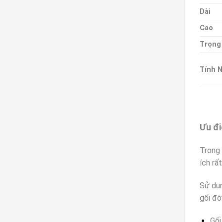
Dài
Cao
Trọng
Tính 
Ưu đi
Trong 
ích rấ
Sử dụn
gối đỡ
Gối