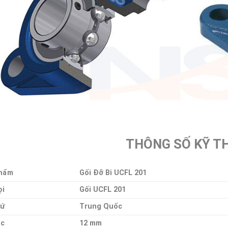
THÔNG SỐ KỸ T
hẩm
Gối Đỡ Bi UCFL 201
ọi
Gối UCFL 201
Xứ
Trung Quốc
ục
12 mm