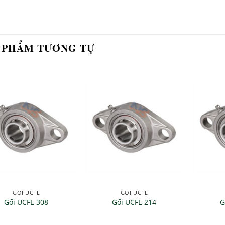
 PHẨM TƯƠNG TỰ
GỐI UCFL
GỐI UCFL
Gối UCFL-308
Gối UCFL-214
G