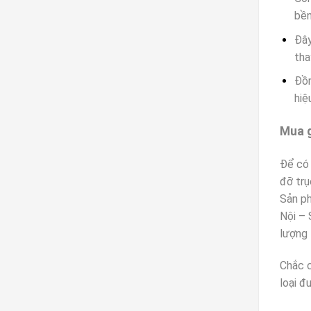
bền
Đây
tha
Đồn
hiệ
Mua g
Để có 
đỡ trụ
Sản p
Nội – 
lượng 
Chắc c
loại đ