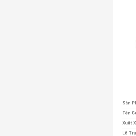
Sản P
Tên G
Xuất 
Lỗ Tr