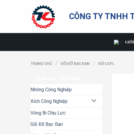
Bỏ
qua
CÔNG TY TNHH 
nội
dung
GIỚI
/
/
TRANG CHỦ
GỐI ĐỠ BẠC ĐẠN
GỐI UCFL
DANH MỤC SẢN PHẨM
Nhông Công Nghiệp
Xích Công Nghiệp
Vòng Bi Chịu Lực
Gối Đỡ Bạc Đạn