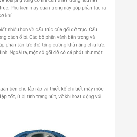
 về loại phụ tùng cơ khí cần thiết trong hầu hết
 trục. Phụ kiện máy quan trọng này góp phần tạo ra
ơ khí.
biết nhiều hơn về cấu trúc của gối đỡ trục. Cấu
vòng cách ổ bi. Các bộ phận vành bên trong và
úp phân tán lực đỡ, tăng cường khả năng chịu lực.
định. Ngoài ra, một số gối đỡ có cả phớt như một
uận tiện cho lắp ráp và thiết kế chi tiết máy móc
tốt, ít bị tình trạng nứt, vỡ khi hoạt động với