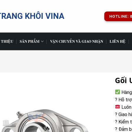
TRANG KHÔI VINA
HOTLINE: 0
 THIỆU
SẢN PHẨM
VẬN CHUYỂN VÀ GIAO NHẬN
LIÊN HỆ
Gối 
Hàng 
? Hỗ trợ
Luôn 
? Giao h
? Kiểm t
? Đảm bả