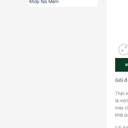
Khớp Nối Mềm
M
Gối đ
Thật k
là một
máy cầ
khái q