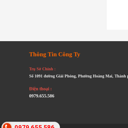
Xem chi tiết
Xem chi tiết
Thông Tin Công Ty
Trụ Sở Chính :
Số 1091 đường Giải Phóng, Phường Hoàng Mai, Thành
Điện thoại :
0979.655.586
0979 655 586