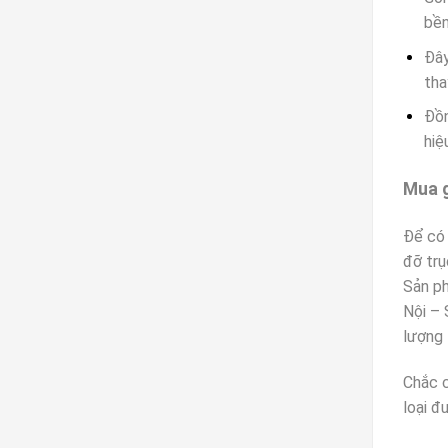
bền
Đây
tha
Đồn
hiệ
Mua g
Để có 
đỡ trụ
Sản p
Nội – 
lượng 
Chắc c
loại đ