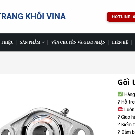
TRANG KHÔI VINA
HOTLINE: 0
 THIỆU
SẢN PHẨM
VẬN CHUYỂN VÀ GIAO NHẬN
LIÊN HỆ
Gối 
Hàng 
? Hỗ trợ
Luôn 
? Giao h
? Kiểm t
? Đảm bả