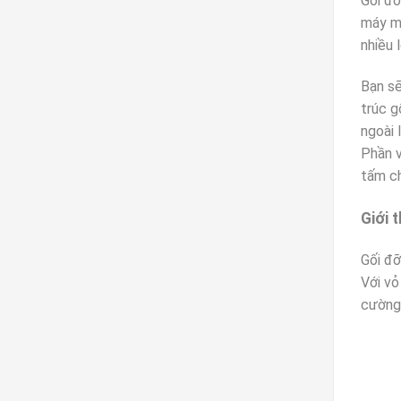
Gối đỡ
máy mó
nhiều 
Bạn sẽ
trúc g
ngoài 
Phần v
tấm ch
Giới 
Gối đơ
Với vo
cường 