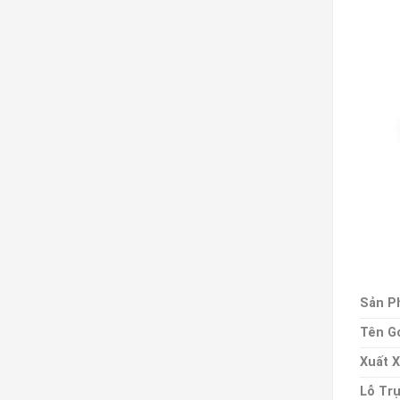
Sản P
Tên G
Xuất 
Lỗ Tr