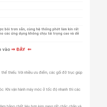
ợc bôi trơn sẵn, cùng hệ thống phớt làm kín rất
cho các ứng dụng không chịu tải trọng cao và dễ
ấp vào
⇒ ĐÂY ⇐
thể thiếu. Với nhiều ưu điểm, các gối đỡ trục giúp
óc. Khi vận hành máy móc ở tốc độ nhanh thì các
làm bằng chất liệu hợp kim gang rất chắc chắn và