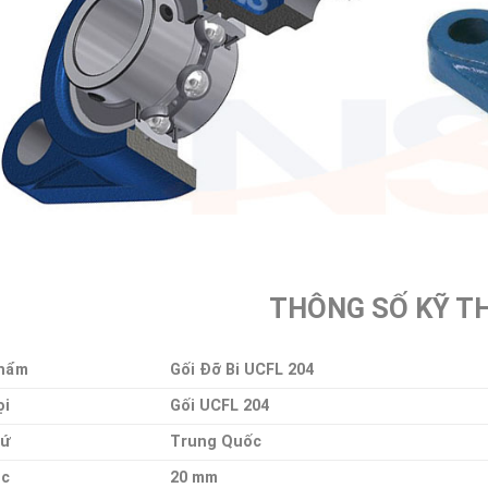
THÔNG SỐ KỸ T
hẩm
Gối Đỡ Bi UCFL 204
ọi
Gối UCFL 204
Xứ
Trung Quốc
ục
20 mm