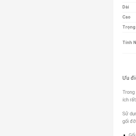
Dài
Cao
Trọng
Tính 
Ưu đi
Trong 
ích rấ
Sử dụn
gối đỡ
Gối