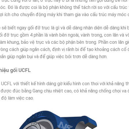
 trục cùng với ổ lăn, ổ trục hay ổ bi là những tên gọi dùng để nói
c. Đó là được coi là bộ phận không thể tách rời so với cấu trúc
lợi ích cho chuyển động máy khi tham gia vào cấu trúc máy móc c
 sẽ biết ngay gối đỡ trục là gì và dễ dàng nhận diện dễ dàng khi 
ối đỡ trục gồm 4 phần là vành bên ngoài, vành trong, con lăn và 
làm khung, bảo vệ trục và các bộ phận bên trong. Phần con lăn gi
òng cách giúp ngăn cách, định vị rãnh bi để tạo khoảng cách cố 
ắn giúp ngăn bụi và để giúp việc bôi trơn dễ dàng hơn.
thiệu gối UCFL
̃ UCFL với thiết kế hình dáng gờ kiểu hình con thoi với khả năng th
̉ được đúc bằng Gang chịu nhiệt cao, có khả năng chống chọi va đập 
độ làm việc cao.