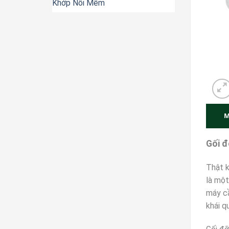
Khớp Nối Mềm
M
Gối đ
Thật k
là một
máy cầ
khái q