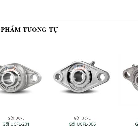
 PHẨM TƯƠNG TỰ
GỐI UCFL
GỐI UCFL
Gối UCFL-201
Gối UCFL-306
G