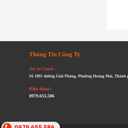
Xem chi tiết
Xem chi tiết
Thông Tin Công Ty
Trụ Sở Chính :
Số 1091 đường Giải Phóng, Phường Hoàng Mai, Thành
Điện thoại :
0979.655.586
0979 655 586