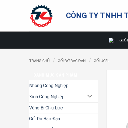
Bỏ
qua
CÔNG TY TNHH 
nội
dung
GIỚI
/
/
TRANG CHỦ
GỐI ĐỠ BẠC ĐẠN
GỐI UCFL
DANH MỤC SẢN PHẨM
Nhông Công Nghiệp
Xích Công Nghiệp
Vòng Bi Chịu Lực
Gối Đỡ Bạc Đạn