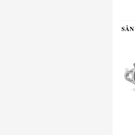
SẢN
GỐI UCFL
GỐI UCFL
Gối UCFL-307
Gối UCFL-208