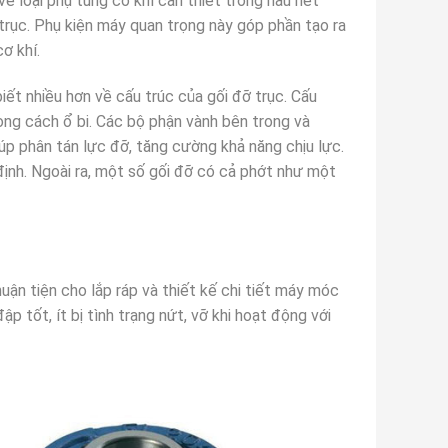
 về loại phụ tùng cơ khí cần thiết trong hầu hết
 trục. Phụ kiện máy quan trọng này góp phần tạo ra
ơ khí.
biết nhiều hơn về cấu trúc của gối đỡ trục. Cấu
vòng cách ổ bi. Các bộ phận vành bên trong và
úp phân tán lực đỡ, tăng cường khả năng chịu lực.
định. Ngoài ra, một số gối đỡ có cả phớt như một
uận tiện cho lắp ráp và thiết kế chi tiết máy móc
tốt, ít bị tình trạng nứt, vỡ khi hoạt động với