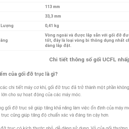
113 mm
33,3 mm
 Lượng
0,41 kg
Vòng ngoài và được lắp sẵn với gối đỡ đư
Năng
tốt, đây là loại vòng bi thông dụng nhất 
dàng lắp đặt.
Chi tiết thông số gối UCFL nh
ểm của gối đỡ trục là gì?
các chi tiết máy cơ khí, gối đỡ trục đã trở thành một phần không 
t lớn cho sự hoạt động của các máy móc.
g gối đỡ trục sẽ giúp tăng khả năng làm việc ổn định của máy m
 trục cũng giúp tăng độ chuẩn xác và đáng tin cậy hơn.
 đỡ trục có kích thước nhỏ, dễ dàng sử dụng. Vỏ của gối thường 