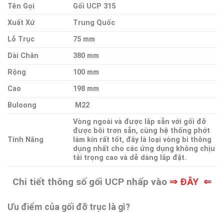
Tên Gọi
Gối UCP 315
Xuất Xứ
Trung Quốc
Lỗ Trục
75 mm
Dài Chân
380 mm
Rộng
100 mm
Cao
198 mm
Buloong
M22
Vòng ngoài và được lắp sẵn với gối đỡ
được bôi trơn sẵn, cùng hệ thống phớt
Tính Năng
làm kín rất tốt, đây là loại vòng bi thông
dụng nhất cho các ứng dụng không chịu
tải trọng cao và dễ dàng lắp đặt.
Chi tiết thông số gối UCP nhấp vào
⇒ ĐÂY ⇐
Ưu điểm của gối đỡ trục là gì?