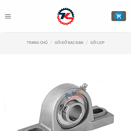
Bỏ
qua
nội
dung
/
/
TRANG CHỦ
GỐI ĐỠ BẠC ĐẠN
GỐI UCP