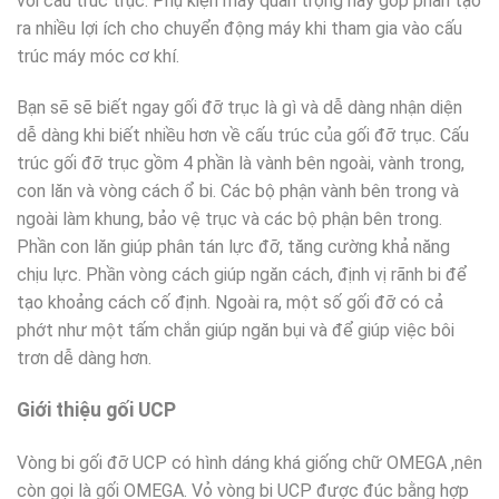
với cấu trúc trục. Phụ kiện máy quan trọng này góp phần tạo
ra nhiều lợi ích cho chuyển động máy khi tham gia vào cấu
trúc máy móc cơ khí.
Bạn sẽ sẽ biết ngay gối đỡ trục là gì và dễ dàng nhận diện
dễ dàng khi biết nhiều hơn về cấu trúc của gối đỡ trục. Cấu
trúc gối đỡ trục gồm 4 phần là vành bên ngoài, vành trong,
con lăn và vòng cách ổ bi. Các bộ phận vành bên trong và
ngoài làm khung, bảo vệ trục và các bộ phận bên trong.
Phần con lăn giúp phân tán lực đỡ, tăng cường khả năng
chịu lực. Phần vòng cách giúp ngăn cách, định vị rãnh bi để
tạo khoảng cách cố định. Ngoài ra, một số gối đỡ có cả
phớt như một tấm chắn giúp ngăn bụi và để giúp việc bôi
trơn dễ dàng hơn.
Giới thiệu gối UCP
Vòng bi gối đỡ UCP có hình dáng khá giống chữ OMEGA ,nên
còn gọi là gối OMEGA. Vỏ vòng bi UCP được đúc bằng hợp