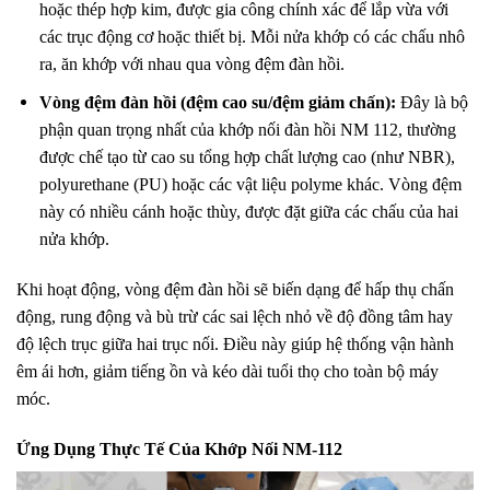
hoặc thép hợp kim, được gia công chính xác để lắp vừa với
các trục động cơ hoặc thiết bị. Mỗi nửa khớp có các chấu nhô
ra, ăn khớp với nhau qua vòng đệm đàn hồi.
Vòng đệm đàn hồi (đệm cao su/đệm giảm chấn):
Đây là bộ
phận quan trọng nhất của khớp nối đàn hồi NM 112, thường
được chế tạo từ cao su tổng hợp chất lượng cao (như NBR),
polyurethane (PU) hoặc các vật liệu polyme khác. Vòng đệm
này có nhiều cánh hoặc thùy, được đặt giữa các chấu của hai
nửa khớp.
Khi hoạt động, vòng đệm đàn hồi sẽ biến dạng để hấp thụ chấn
động, rung động và bù trừ các sai lệch nhỏ về độ đồng tâm hay
độ lệch trục giữa hai trục nối. Điều này giúp hệ thống vận hành
êm ái hơn, giảm tiếng ồn và kéo dài tuổi thọ cho toàn bộ máy
móc.
Ứng Dụng Thực Tế Của Khớp Nối NM-112