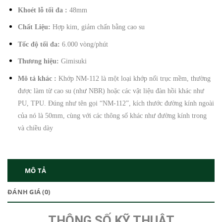
Khoét lỗ tối đa :
48mm
Chất Liệu:
Hợp kim, giảm chấn bằng cao su
Tốc độ tối đa:
6.000 vòng/phút
Thương hiệu:
Gimisuki
Mô tả khác :
Khớp NM-112 là một loại khớp nối trục mềm, thường
được làm từ cao su (như NBR) hoặc các vật liệu đàn hồi khác như
PU, TPU. Đúng như tên gọi “NM-112”, kích thước đường kính ngoài
của nó là 50mm, cùng với các thông số khác như đường kính trong
và chiều dày
MÔ TẢ
ĐÁNH GIÁ (0)
THÔNG SỐ KỸ THUẬT