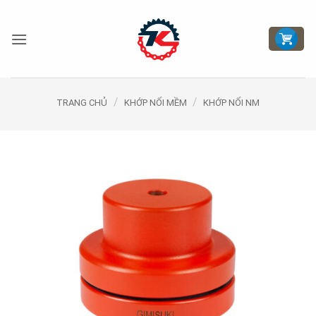
Bỏ
qua
nội
dung
/
/
TRANG CHỦ
KHỚP NỐI MỀM
KHỚP NỐI NM