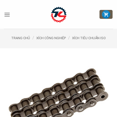
Bỏ
qua
nội
dung
/
/
TRANG CHỦ
XÍCH CÔNG NGHIỆP
XÍCH TIÊU CHUẨN ISO