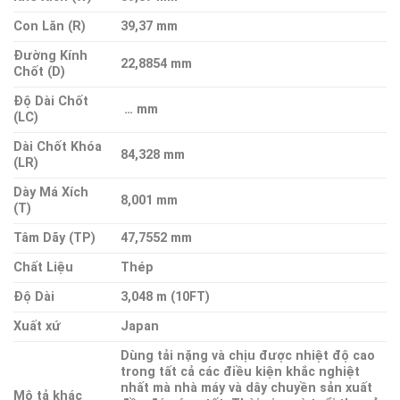
Con Lăn (R)
39,37 mm
Đường Kính
22,8854 mm
Chốt (D)
Độ Dài Chốt
… mm
(LC)
Dài Chốt Khóa
84,328 mm
(LR)
Dày Má Xích
8,001 mm
(T)
Tâm Dãy (TP)
47,7552 mm
Chất Liệu
Thép
Độ Dài
3,048 m (10FT)
Xuất xứ
Japan
Dùng tải nặng và chịu được nhiệt độ cao
trong tất cả các điều kiện khắc nghiệt
nhất mà nhà máy và dây chuyền sản xuất
Mô tả khác