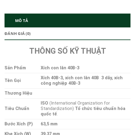
MÔ TẢ
ĐÁNH GIÁ (0)
THÔNG SỐ KỸ THUẬT
Sản Phẩm
Xích con lăn 40B-3
Xích 40B-3, xích con lăn 40B 3 dãy, xích
Tên Gọi
công nghiệp 40B-3
Thương Hiệu
ISO
(International Organization for
Tiêu Chuẩn
Standardization)
Tổ chức tiêu chuẩn hóa
quốc tế
.
Bước Xích (P)
63,5 mm
Khe Xích (W)
39,37 mm