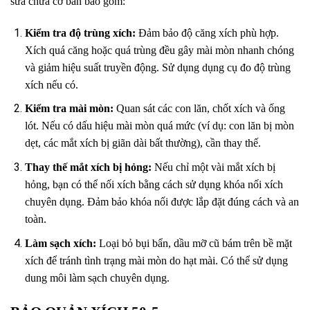
sửa chữa cơ bản bao gồm:
Kiểm tra độ trùng xích:
Đảm bảo độ căng xích phù hợp.
Xích quá căng hoặc quá trùng đều gây mài mòn nhanh chóng
và giảm hiệu suất truyền động. Sử dụng dụng cụ đo độ trùng
xích nếu có.
Kiểm tra mài mòn:
Quan sát các con lăn, chốt xích và ống
lót. Nếu có dấu hiệu mài mòn quá mức (ví dụ: con lăn bị mòn
dẹt, các mắt xích bị giãn dài bất thường), cần thay thế.
Thay thế mắt xích bị hỏng:
Nếu chỉ một vài mắt xích bị
hỏng, bạn có thể nối xích bằng cách sử dụng khóa nối xích
chuyên dụng. Đảm bảo khóa nối được lắp đặt đúng cách và an
toàn.
Làm sạch xích:
Loại bỏ bụi bẩn, dầu mỡ cũ bám trên bề mặt
xích để tránh tình trạng mài mòn do hạt mài. Có thể sử dụng
dung môi làm sạch chuyên dụng.