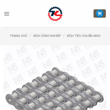
Bỏ
qua
nội
dung
/
/
TRANG CHỦ
XÍCH CÔNG NGHIỆP
XÍCH TIÊU CHUẨN ANSI