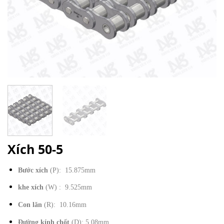
Xích 50-5
Bước xích
(P): 15.875mm
khe xích
(W) : 9.525mm
Con lăn
(R): 10.16mm
Đường kính chốt
(D): 5.08mm