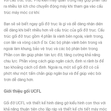
với cấu trúc trục. Phụ kiện máy quan trọng này góp phần tạo
ra nhiều lợi ích cho chuyển động máy khi tham gia vào cấu
trúc máy móc cơ khí.
Bạn sẽ sẽ biết ngay gối đỡ trục là gì và dễ dàng nhận diện
dễ dàng khi biết nhiều hơn về cấu trúc của gối đỡ trục. Cấu
trúc gối đỡ trục gồm 4 phần là vành bên ngoài, vành trong,
con lăn và vòng cách ổ bi. Các bộ phận vành bên trong và
ngoài làm khung, bảo vệ trục và các bộ phận bên trong.
Phần con lăn giúp phân tán lực đỡ, tăng cường khả năng
chịu lực. Phần vòng cách giúp ngăn cách, định vị rãnh bi để
tạo khoảng cách cố định. Ngoài ra, một số gối đỡ có cả
phớt như một tấm chắn giúp ngăn bụi và để giúp việc bôi
trơn dễ dàng hơn.
Giới thiệu gối UCFL
Gối đỡ UCFL với thiết kế hình dáng gờ kiểu hình con thoi với
khả năng thuận tiện cho lắp ráp và thiết kế chi tiết máy móc